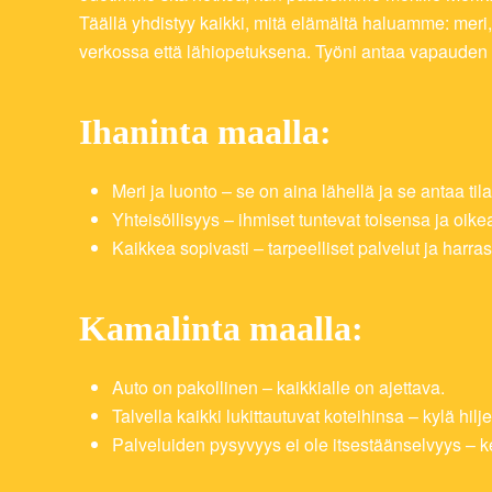
Täällä yhdistyy kaikki, mitä elämältä haluamme: mer
verkossa että lähiopetuksena. Työni antaa vapauden t
Ihaninta maalla:
Meri ja luonto – se on aina lähellä ja se antaa til
Yhteisöllisyys – ihmiset tuntevat toisensa ja oikeas
Kaikkea sopivasti – tarpeelliset palvelut ja harras
Kamalinta maalla:
Auto on pakollinen – kaikkialle on ajettava.
Talvella kaikki lukittautuvat koteihinsa – kylä hilj
Palveluiden pysyvyys ei ole itsestäänselvyys – k