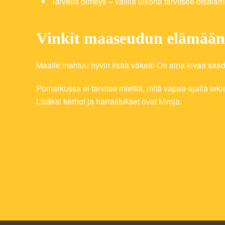
Talvella pimeys – välillä ulkona tarvitsee otsala
Vinkit maaseudun elämään
Maalle mahtuu hyvin lisää väkeä! On aina kivaa saada ko
Pomarkussa ei tarvitse miettiä, mitä vapaa-ajalla teki
Lisäksi kerhot ja harrastukset ovat kivoja.