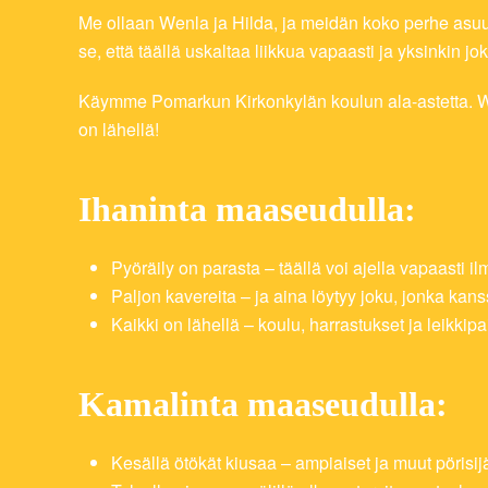
Me ollaan Wenla ja Hilda, ja meidän koko perhe asu
se, että täällä uskaltaa liikkua vapaasti ja yksinkin j
Käymme Pomarkun Kirkonkylän koulun ala-astetta. Wenla
on lähellä!
Ihaninta maaseudulla:
Pyöräily on parasta – täällä voi ajella vapaasti i
Paljon kavereita – ja aina löytyy joku, jonka kans
Kaikki on lähellä – koulu, harrastukset ja leikkipa
Kamalinta maaseudulla:
Kesällä ötökät kiusaa – ampiaiset ja muut pörisijä