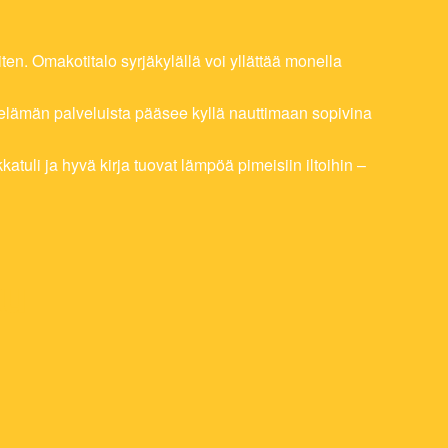
en. Omakotitalo syrjäkylällä voi yllättää monella
nkielämän palveluista pääsee kyllä nauttimaan sopivina
katuli ja hyvä kirja tuovat lämpöä pimeisiin iltoihin –
ku
N
INA