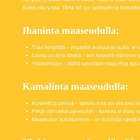
Satakunta ry:ssä. Tämä työ tuo vastapainoa tilanpidol
Ihaninta maaseudulla:
Tilaa hengittää – ympärillä avaruus ja rauha, ei ru
Luonto on aina lähellä – sen keskellä eläminen 
Yhteisöllisyys – täällä tunnetaan naapurit ja apu 
Kamalinta maaseudulla:
Kurakelit ja pimeys – talvella maa voi olla joko 
Pitkät välimatkat palveluihin – kaikkea ei löydy 
Maaseudun autioituminen – on surullista nähdä ky