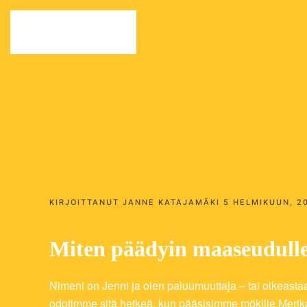
Skip to main content
Avainsana:
asumiskokeilu
Jennin asukastarin
KIRJOITTANUT
JANNE KATAJAMÄKI
5 HELMIKUUN, 2
Miten päädyin maaseudull
Nimeni on Jenni ja olen paluumuuttaja – tai oikeas
odotimme sitä hetkeä, kun pääsisimme mökille Merika