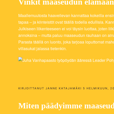
Vinkit maaseudun elämään
Maallemuutosta haaveilevan kannattaa kokeilla ensin v
tapaa – ja kiinteistöt ovat täällä todella edullisia. 
Julkiseen liikenteeseen ei voi täysin luottaa, joten 
annoksina – mutta paluu maaseudun rauhaan on ain
Parasta täällä on luonto, joka tarjoaa loputtomat mahdo
villasukat jalassa tietenkin.
Wenlan ja Hildan 
KIRJOITTANUT
JANNE KATAJAMÄKI
5 HELMIKUUN, 2
Miten päädyimme maaseud