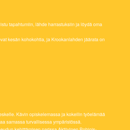
llistu tapahtumiin, lähde harrastuksiin ja löydä oma
n ovat kesän kohokohtia, ja Krookanlahden jäärata on
N
INA
ÄÄ
eskelle. Kävin opiskelemassa ja kokeilin työelämää
asvaa samassa turvallisessa ympäristössä.
seudun kehittämisen parissa Aktiivinen Pohjois-