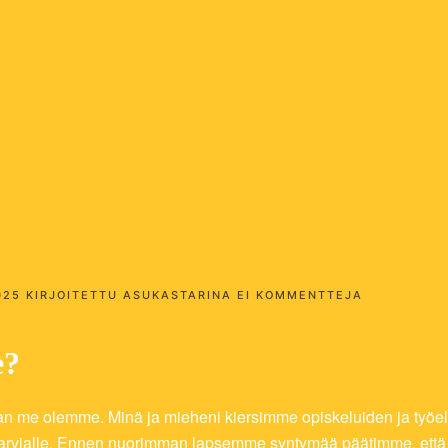
a – Merikarvia
ARTIKKELII
025
KIRJOITETTU
ASUKASTARINA
EI KOMMENTTEJA
JENNIN
ASUKASTAR
–
e?
MERIKARVI
taan me olemme. Minä ja mieheni kiersimme opiskeluiden ja ty
rvialle. Ennen nuorimman lapsemme syntymää päätimme, että nyt 