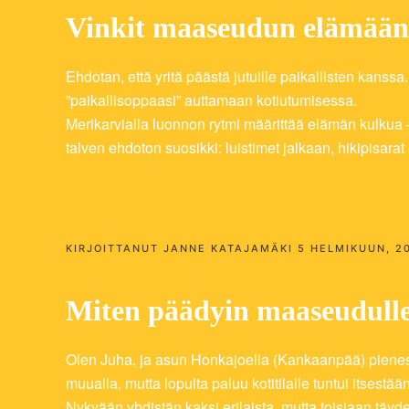
Vinkit maaseudun elämään
Ehdotan, että yritä päästä jutuille paikallisten kanss
”paikallisoppaasi” auttamaan kotiutumisessa.
Merikarvialla luonnon rytmi määrittää elämän kulkua –
talven ehdoton suosikki: luistimet jalkaan, hikipisara
Juhan asukastarin
KIRJOITTANUT
JANNE KATAJAMÄKI
5 HELMIKUUN, 2
Miten päädyin maaseudull
Olen Juha, ja asun Honkajoella (Kankaanpää) pieness
muualla, mutta lopulta paluu kotitilalle tuntui itsest
Nykyään yhdistän kaksi erilaista, mutta toisiaan täy