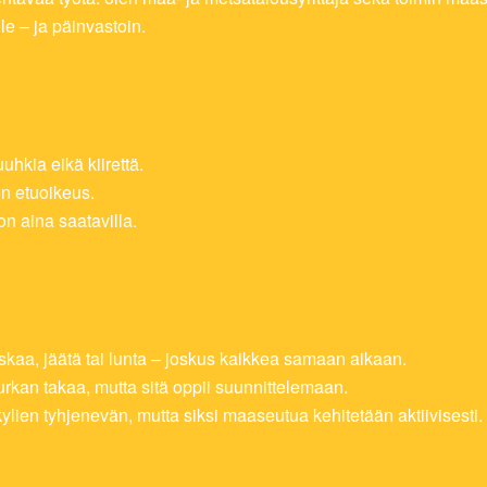
le – ja päinvastoin.
uhkia eikä kiirettä.
on etuoikeus.
on aina saatavilla.
loskaa, jäätä tai lunta – joskus kaikkea samaan aikaan.
nurkan takaa, mutta sitä oppii suunnittelemaan.
lien tyhjenevän, mutta siksi maaseutua kehitetään aktiivisesti.