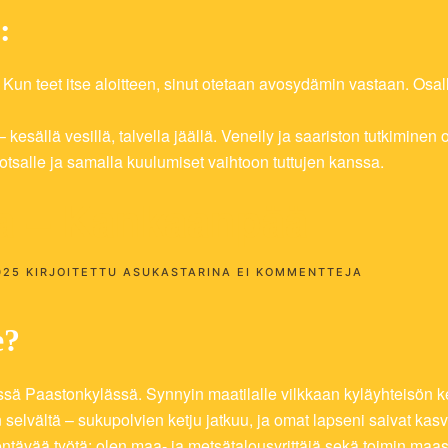
:
a. Kun teet itse aloitteen, sinut otetaan avosydämin vastaan. Osa
 kesällä vesillä, talvella jäällä. Veneily ja saariston tutkimine
t otsalle ja samalla kuulumiset vaihtoon tuttujen kanssa.
a – Kankaanpää
ARTIKKELII
025
KIRJOITETTU
ASUKASTARINA
EI KOMMENTTEJA
JUHAN
ASUKASTAR
–
e?
KANKAANP
ä Paastonkylässä. Synnyin maatilalle vilkkaan kyläyhteisön k
ään selvältä – sukupolvien ketju jatkuu, ja omat lapseni saivat k
dentävää työtä: olen maa- ja metsätalousyrittäjä sekä toimin maa