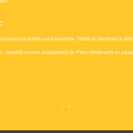
mpun.
:
uluun ja kylälle uusia kavereita. Täällä on turvallista ja täällä 
si – kesällä uiminen Isollajärvellä tai Pikku-Valkjärvellä on para
1
2
3