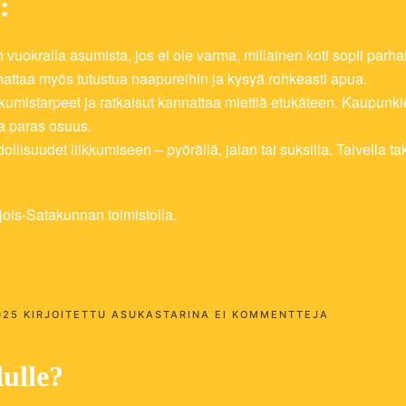
:
uokralla asumista, jos ei ole varma, millainen koti sopii parhait
Kannattaa myös tutustua naapureihin ja kysyä rohkeasti apua.
liikkumistarpeet ja ratkaisut kannattaa miettiä etukäteen. Kaupu
a paras osuus.
llisuudet liikkumiseen – pyörällä, jalan tai suksilla. Talvella tak
asukastarina – Pomark
ARTIKKELII
025
KIRJOITETTU
ASUKASTARINA
EI KOMMENTTEJA
WENLAN
JA
HILDAN
ulle?
ASUKASTAR
–
POMARKKU