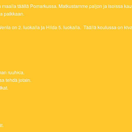
u maalla täällä Pomarkussa. Matkustamme paljon ja isoissa kau
oka paikkaan.
 on 2. luokalla ja Hilda 5. luokalla. Täällä koulussa on kivaa, 
lman ruuhkia.
sa tehdä jotain.
ikat.
t.