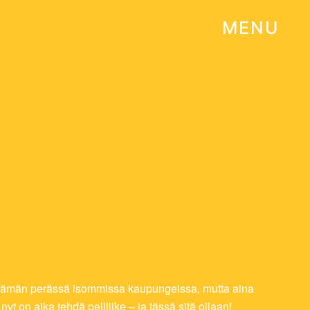
MENU
N
INA
A
öelämän perässä isommissa kaupungeissa, mutta aina
on aika tehdä peliliike – ja tässä sitä ollaan!