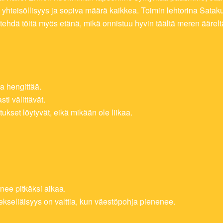
i, yhteisöllisyys ja sopiva määrä kaikkea. Toimin lehtorina Sa
ehdä töitä myös etänä, mikä onnistuu hyvin täältä meren äärelt
aa hengittää.
ti välittävät.
tukset löytyvät, eikä mikään ole liikaa.
enee pitkäksi aikaa.
ekseliäisyys on valttia, kun väestöpohja pienenee.