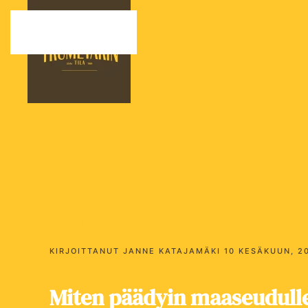
Skip to main content
Tekijä:
Janne Katajamäki
Pihlan asukastarin
KIRJOITTANUT
JANNE KATAJAMÄKI
10 KESÄKUUN, 2
Miten päädyin maaseudull