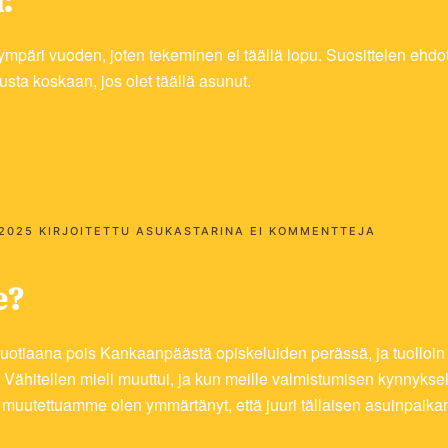
:
a ympäri vuoden, joten tekeminen ei täällä lopu. Suosittelen ehdot
usta koskaan, jos olet täällä asunut.
na – Kankaanpää
ARTIKKELI
2025
KIRJOITETTU
ASUKASTARINA
EI KOMMENTTEJA
TAIJAN
ASUKASTA
–
e?
KANKAAN
-vuotiaana pois Kankaanpäästä opiskeluiden perässä, ja tuolloin
hitellen mieli muuttui, ja kun meille valmistumisen kynnyksell
muutettuamme olen ymmärtänyt, että juuri tällaisen asuinpaika