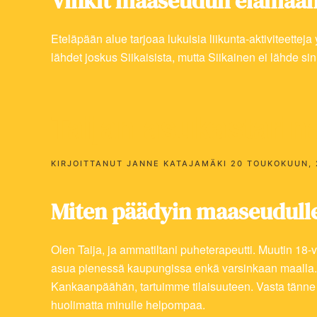
Vinkit maaseudun elämään
Eteläpään alue tarjoaa lukuisia liikunta-aktiviteettej
lähdet joskus Siikaisista, mutta Siikainen ei lähde sin
Taijan asukastari
KIRJOITTANUT
JANNE KATAJAMÄKI
20 TOUKOKUUN, 
Miten päädyin maaseudull
Olen Taija, ja ammatiltani puheterapeutti. Muutin 18
asua pienessä kaupungissa enkä varsinkaan maalla. Vä
Kankaanpäähän, tartuimme tilaisuuteen. Vasta tänne 
huolimatta minulle helpompaa.