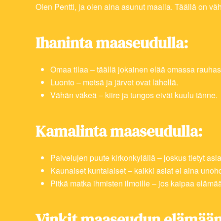
Olen Pentti, ja olen aina asunut maalla. Täällä on 
Ihaninta maaseudulla:
Omaa tilaa – täällä jokainen elää omassa rauha
Luonto – metsä ja järvet ovat lähellä.
Vähän väkeä – kiire ja tungos eivät kuulu tänne.
Kamalinta maaseudulla:
Palvelujen puute kirkonkylällä – joskus tietyt asiat
Kaunaiset kuntalaiset – kaikki asiat ei aina uno
Pitkä matka ihmisten ilmoille – jos kaipaa elämää 
Vinkit maaseudun elämään