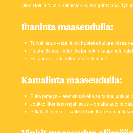
Olen Heli ja toimin Siikaisten kunnanjohtajana. Työ to
Ihaninta maaseudulla:
Turvallisuus – täällä voi huoletta kulkea missä va
Rauhallisuus – kiire jää jonnekin kaupungin rajo
Helppous – arki rullaa mutkattomasti.
Kamalinta maaseudulla:
Pitkä pimeys – etenkin talvella se tuntuu joskus l
Joukkoliikenteen rajallisuus – omalla autolla pääs
Pitkät välimatkat – kaikki ei ole ihan kulman taka