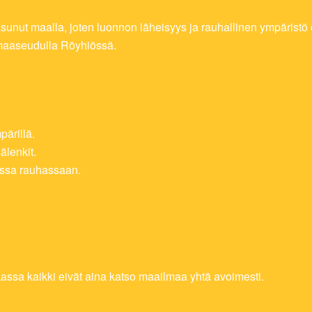
asunut maalla, joten luonnon läheisyys ja rauhallinen ympäristö
 maaseudulla Röyhiössä.
pärillä.
älenkit.
assa rauhassaan.
kassa kaikki eivät aina katso maailmaa yhtä avoimesti.