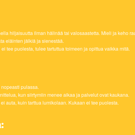
la hiljaisuutta ilman hälinää tai valosaastetta. Mieli ja keho ra
ta eläinten jälkiä ja sienestää.
 tee puolesta, tulee tartuttua toimeen ja opittua vaikka mitä.
 nopeasti pulassa.
ittelua, kun siirtymiin menee aikaa ja palvelut ovat kaukana.
ei auta, kuin tarttua lumikolaan. Kukaan ei tee puolesta.
: