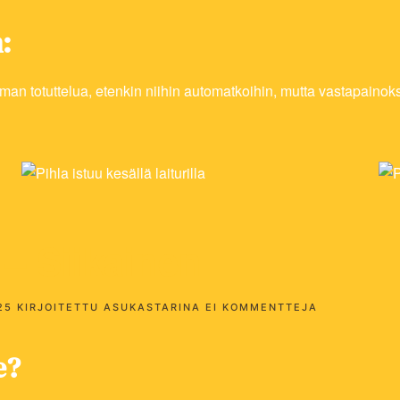
:
eman totuttelua, etenkin niihin automatkoihin, mutta vastapaino
 – Siikainen
ARTIKKELIIN
25
KIRJOITETTU
ASUKASTARINA
EI KOMMENTTEJA
HELIN
ASUKASTARI
–
e?
SIIKAINEN