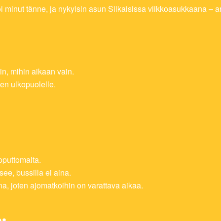
i minut tänne, ja nykyisin asun Siikaisissa viikkoasukkaana – arj
in, mihin aikaan vain.
jen ulkopuolelle.
oputtomalta.
ee, bussilla ei aina.
na, joten ajomatkoihin on varattava aikaa.