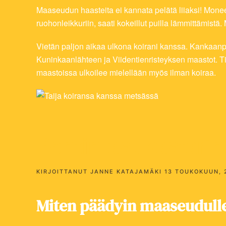
Maaseudun haasteita ei kannata pelätä liiaksi! Moneen
ruohonleikkuriin, saati kokeillut puilla lämmittämistä
Vietän paljon aikaa ulkona koirani kanssa. Kankaanpä
Kuninkaanlähteen ja Viidentienristeyksen maastot. Til
maastoissa ulkoilee mielellään myös ilman koiraa.
Pentin asukastari
KIRJOITTANUT
JANNE KATAJAMÄKI
13 TOUKOKUUN, 
Miten päädyin maaseudull