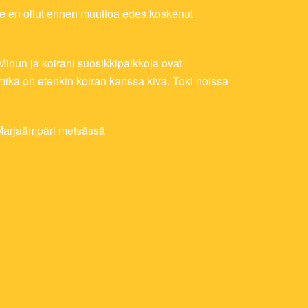
tse en ollut ennen muuttoa edes koskenut
inun ja koirani suosikkipaikkoja ovat
 mikä on etenkin koiran kanssa kiva. Toki noissa
IN
RINA
U