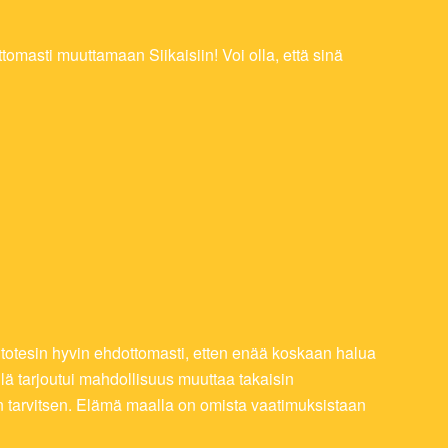
tomasti muuttamaan Siikaisiin! Voi olla, että sinä
IN
RINA
PÄÄ
 totesin hyvin ehdottomasti, etten enää koskaan halua
ä tarjoutui mahdollisuus muuttaa takaisin
n tarvitsen. Elämä maalla on omista vaatimuksistaan