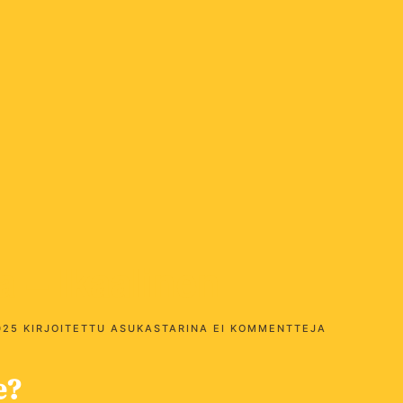
a – Ikaalinen
ARTIKKELII
025
KIRJOITETTU
ASUKASTARINA
EI KOMMENTTEJA
PIHLAN
ASUKASTAR
–
e?
IKAALINEN