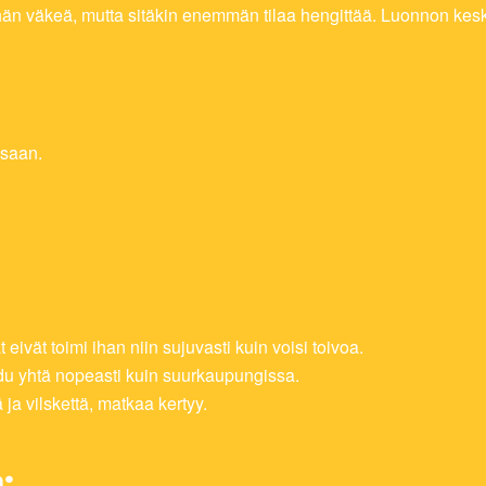
vähän väkeä, mutta sitäkin enemmän tilaa hengittää. Luonnon ke
ssaan.
 eivät toimi ihan niin sujuvasti kuin voisi toivoa.
hdu yhtä nopeasti kuin suurkaupungissa.
ja vilskettä, matkaa kertyy.
: