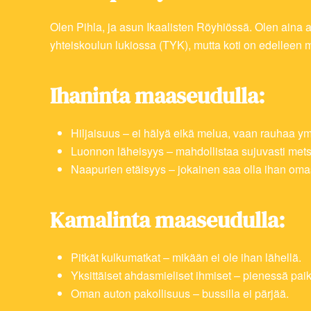
Olen Pihla, ja asun Ikaalisten Röyhiössä. Olen aina 
yhteiskoulun lukiossa (TYK), mutta koti on edelleen
Ihaninta maaseudulla:
Hiljaisuus – ei hälyä eikä melua, vaan rauhaa ym
Luonnon läheisyys – mahdollistaa sujuvasti mets
Naapurien etäisyys – jokainen saa olla ihan om
Kamalinta maaseudulla:
Pitkät kulkumatkat – mikään ei ole ihan lähellä.
Yksittäiset ahdasmieliset ihmiset – pienessä pai
Oman auton pakollisuus – bussilla ei pärjää.