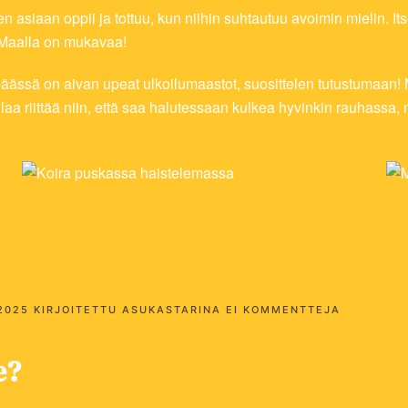
 asiaan oppii ja tottuu, kun niihin suhtautuu avoimin mielin. I
. Maalla on mukavaa!
ässä on aivan upeat ulkoilumaastot, suosittelen tutustumaan! M
aa riittää niin, että saa halutessaan kulkea hyvinkin rauhassa,
na – Pomarkku
ARTIKKELI
2025
KIRJOITETTU
ASUKASTARINA
EI KOMMENTTEJA
PENTIN
ASUKASTA
–
e?
POMARKK