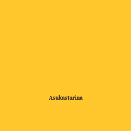
Asukastarina
Jennin asukastarina –