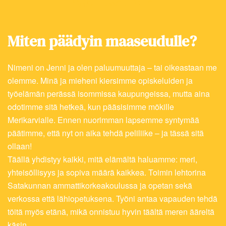
Merikarvia
Miten päädyin maaseudulle?
Nimeni on Jenni ja olen paluumuuttaja – tai oikeastaan me
olemme. Minä ja mieheni kiersimme opiskeluiden ja
työelämän perässä isommissa kaupungeissa, mutta aina
odotimme sitä hetkeä, kun pääsisimme mökille
Merikarvialle. Ennen nuorimman lapsemme syntymää
päätimme, että nyt on aika tehdä peliliike – ja tässä sitä
ollaan!
Täällä yhdistyy kaikki, mitä elämältä haluamme: meri,
yhteisöllisyys ja sopiva määrä kaikkea. Toimin lehtorina
Satakunnan ammattikorkeakoulussa ja opetan sekä
verkossa että lähiopetuksena. Työni antaa vapauden tehdä
töitä myös etänä, mikä onnistuu hyvin täältä meren ääreltä
käsin.