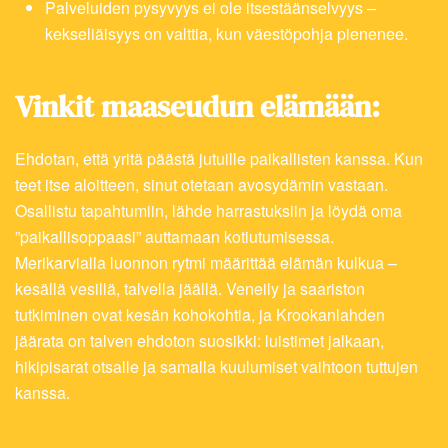
Palveluiden pysyvyys ei ole itsestäänselvyys –
kekseliäisyys on valttia, kun väestöpohja pienenee.
Vinkit maaseudun elämään:
Ehdotan, että yritä päästä jutuille paikallisten kanssa. Kun
teet itse aloitteen, sinut otetaan avosydämin vastaan.
Osallistu tapahtumiin, lähde harrastuksiin ja löydä oma
”paikallisoppaasi” auttamaan kotiutumisessa.
Merikarvialla luonnon rytmi määrittää elämän kulkua –
kesällä vesillä, talvella jäällä. Veneily ja saariston
tutkiminen ovat kesän kohokohtia, ja Krookanlahden
jäärata on talven ehdoton suosikki: luistimet jalkaan,
hikipisarat otsalle ja samalla kuulumiset vaihtoon tuttujen
kanssa.