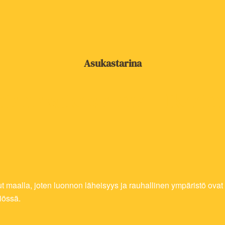
Asukastarina
hlan asukastarina – Ikaali
t maalla, joten luonnon läheisyys ja rauhallinen ympäristö ovat
iössä.