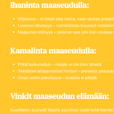
Ihaninta maaseudulla:
Hiljaisuus – ei hälyä eikä melua, vaan rauhaa ympäril
Luonnon läheisyys – mahdollistaa sujuvasti metsälenk
Naapurien etäisyys – jokainen saa olla ihan omassa
Kamalinta maaseudulla:
Pitkät kulkumatkat – mikään ei ole ihan lähellä.
Yksittäiset ahdasmieliset ihmiset – pienessä paikassa
Oman auton pakollisuus – bussilla ei pärjää.
Vinkit maaseudun elämään:
Suosittelen suuresti! Maalla asuminen vaatii kyllä hieman