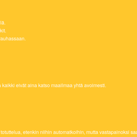
lä.
it.
 rauhassaan.
 kaikki eivät aina katso maailmaa yhtä avoimesti.
 totuttelua, etenkin niihin automatkoihin, mutta vastapainoksi s